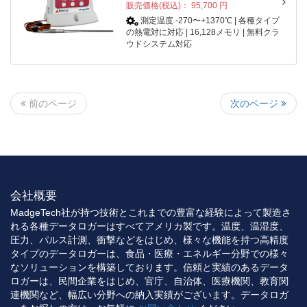
販売価格(税込)：
95,700
円
測定温度 -270〜+1370℃ | 各種タイプ
の熱電対に対応 | 16,128メモリ | 無料クラ
ウドシステム対応
次のページ
前のページ
会社概要
MadgeTech社が持つ技術とこれまでの豊富な経験によって製造さ
れる各種データロガーはすべてアメリカ製です。温度、温湿度、
圧力、パルス計測、衝撃などをはじめ、様々な機能を持つ高精度
タイプのデータロガーは、食品・医療・エネルギー分野での様々
なソリューションを構築しております。信頼と実績のあるデータ
ロガーは、民間企業をはじめ、官庁、自治体、医療機関、教育関
連機関など、幅広い分野への納入実績がございます。データロガ