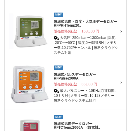
NEW
無線式温度・湿度・大気圧データロガー
RFPRHTemp20..
販売価格(税込)：
168,300
円
大気圧: 250mbar〜1300mbar |温度:
-20℃〜+60℃ | 湿度:0〜95%RH | メモリ
ー数:10,752/チャンネル | 無料クラウドシ
ステム対応
NEW
無線式パルスデータロガー
RFPulse2000A
販売価格(税込)：
66,000
円
最大パルスレート 10KHz|応答時間:
10ミリ秒 |メモリー数: 16,128メモリー |
無料クラウドシステム対応
NEW
無線式温度データロガー
RFTCTemp2000A (熱電対..