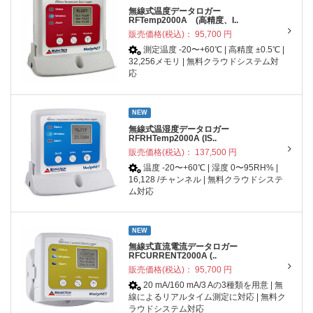
無線式温度データロガー
RFTemp2000A (高精度、I..
販売価格(税込)：
95,700
円
測定温度 -20〜+60℃ | 高精度 ±0.5℃ |
32,256メモリ | 無料クラウドシステム対
応
NEW
無線式温湿度データロガー
RFRHTemp2000A (IS..
販売価格(税込)：
137,500
円
温度 -20〜+60℃ | 湿度 0〜95RH% |
16,128 /チャンネル | 無料クラウドシステ
ム対応
NEW
無線式直流電流データロガー
RFCURRENT2000A (..
販売価格(税込)：
95,700
円
20 mA/160 mA/3 Aの3種類を用意 | 無
線によるリアルタイム測定に対応 | 無料ク
ラウドシステム対応