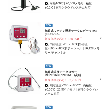
耐熱100℃ | 20,000メモリ | 精度
±0.1℃ | 無料クラウドシステム対応
NEW
無線式ワクチン温度データロガー VTMS
(ISO 1702..
販売価格(税込)：
135,300
円
内部温度: -20〜+60℃|外部温
度:-100〜+80℃|2チャンネル | 16,128メモ
リー/チャンネル
NEW
無線式温度データロガー
RFRTDTemp2000A (高精..
販売価格(税込)：
95,700
円
測定温度 -200〜+600℃ | 高精度
±0.05℃ | 21,504メモリ | 無料クラウドシ
ステム対応
NEW