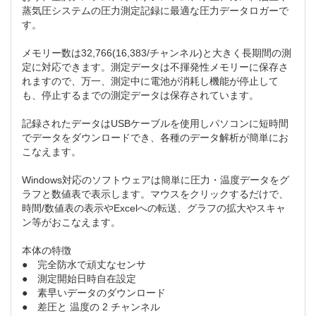
蒸気圧システムの圧力測定記録に最適な圧力データロガーで
す。
メモリー数は32,766(16,383/チャンネル)と大きく長期間の測
定に対応できます。測定データは不揮発性メモリーに保存さ
れますので、万一、測定中に電池が消耗し機能が停止して
も、停止するまでの測定データは保存されています。
記録されたデータはUSBケーブルを使用しパソコンに短時間
でデータをダウンロードでき、各種のデータ解析が簡単にお
こなえます。
Windows対応のソフトウェアは簡単に圧力・温度データをグ
ラフと数値表で表示します。マウスをクリックするだけで、
時間/数値表の表示やExcelへの転送、グラフの拡大やスキャ
ン等がおこなえます。
本体の特徴
● 完全防水で頑丈なセンサ
● 測定開始日時自在設定
● 素早いデータのダウンロード
● 差圧と 温度の 2 チャンネル