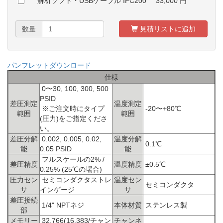
解析ソフト・USBケーブル IFC200
33,000
円
数量
見積リストに追加
パンフレットダウンロード
仕様
0〜30, 100, 300, 500
PSID
差圧測定
温度測定
※ご注文時にタイプ
-20〜+80℃
範囲
範囲
(圧力)をご指定くださ
い。
差圧分解
0.002, 0.005, 0.02,
温度分解
0.1℃
能
0.05 PSID
能
フルスケールの2% /
差圧精度
温度精度
±0.5℃
0.25% (25℃の場合)
圧力セン
セミコンダクタストレ
温度セン
セミコンダクタ
サ
インゲージ
サ
差圧接続
1/4" NPTネジ
本体材質
ステンレス製
部
メモリー
32,766(16,383/チャン
チャンネ