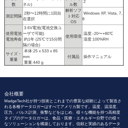
2
数
ネル)
ル数
解析ソフ
2秒〜12時間に1回自
Windows XP, Vista, 7,
測定間隔
ト対応
在選択
8
OS
3.6V電池(電池交換ユ
使用電池
ーザで可能)
温度:-20〜+80℃
使用環境
電池寿命
約1年 (25℃で15分間
湿度:100%RH
隔の場合)
本体:25 x 533 x 85
サイズ・
mm
付属品
操作マニュアル
重量
重量:440 g
会社概要
MadgeTech社が持つ技術とこれまでの豊富な経験によって製造さ
れる各種データロガーはすべてアメリカ製です。温度、温湿度、
圧力、パルス計測、衝撃などをはじめ、様々な機能を持つ高精度
タイプのデータロガーは、食品・医療・エネルギー分野での様々
なソリューションを構築しております。信頼と実績のあるデータ