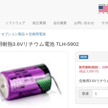
ソフトウェア
校正業務
会社概要
お問い合わせ
サ
>
オプション製品
>
交換用電池
耐熱3.6Vリチウム電池 TLH-5902
NEW
販売価格(税抜)：
3,00
(税込
3,300
円)
交換用3.6Vリチウム
数量