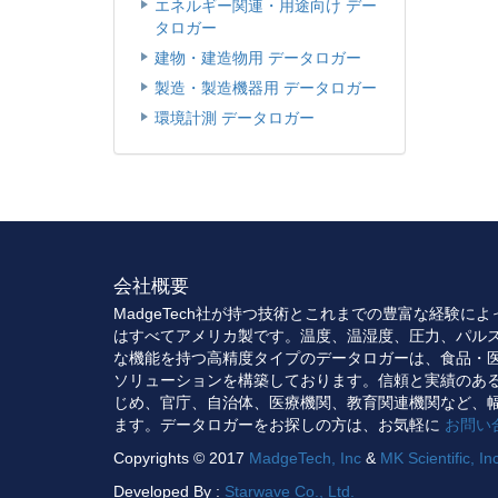
エネルギー関連・用途向け デー
タロガー
建物・建造物用 データロガー
製造・製造機器用 データロガー
環境計測 データロガー
会社概要
MadgeTech社が持つ技術とこれまでの豊富な経験に
はすべてアメリカ製です。温度、温湿度、圧力、パル
な機能を持つ高精度タイプのデータロガーは、食品・
ソリューションを構築しております。信頼と実績のあ
じめ、官庁、自治体、医療機関、教育関連機関など、
ます。データロガーをお探しの方は、お気軽に
お問い
Copyrights © 2017
MadgeTech, Inc
&
MK Scientific, In
Developed By :
Starwave Co., Ltd.