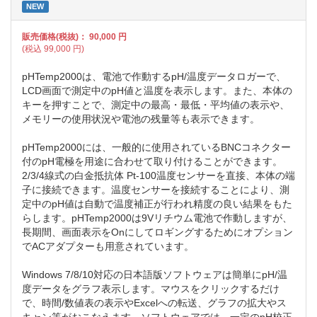
NEW
販売価格(税抜)：
90,000
円
(税込
99,000
円)
pHTemp2000は、電池で作動するpH/温度データロガーで、
LCD画面で測定中のpH値と温度を表示します。また、本体の
キーを押すことで、測定中の最高・最低・平均値の表示や、
メモリーの使用状況や電池の残量等も表示できます。
pHTemp2000には、一般的に使用されているBNCコネクター
付のpH電極を用途に合わせて取り付けることができます。
2/3/4線式の白金抵抗体 Pt-100温度センサーを直接、本体の端
子に接続できます。温度センサーを接続することにより、測
定中のpH値は自動で温度補正が行われ精度の良い結果をもた
らします。pHTemp2000は9Vリチウム電池で作動しますが、
長期間、画面表示をOnにしてロギングするためにオプション
でACアダプターも用意されています。
Windows 7/8/10対応の日本語版ソフトウェアは簡単にpH/温
度データをグラフ表示します。マウスをクリックするだけ
で、時間/数値表の表示やExcelへの転送、グラフの拡大やス
キャン等がおこなえます。ソフトウェアでは、一定のpH校正