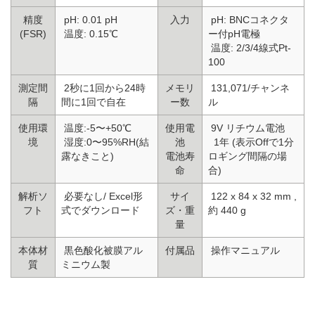
精度
pH: 0.01 pH
入力
pH: BNCコネクタ
(FSR)
温度: 0.15℃
ー付pH電極
温度: 2/3/4線式Pt-
100
測定間
2秒に1回から24時
メモリ
131,071/チャンネ
隔
間に1回で自在
ー数
ル
使用環
温度:-5〜+50℃
使用電
9V リチウム電池
境
湿度:0〜95%RH(結
池
1年 (表示Offで1分
露なきこと)
電池寿
ロギング間隔の場
命
合)
解析ソ
必要なし/ Excel形
サイ
122 x 84 x 32 mm ,
フト
式でダウンロード
ズ・重
約 440 g
量
本体材
黒色酸化被膜アル
付属品
操作マニュアル
質
ミニウム製