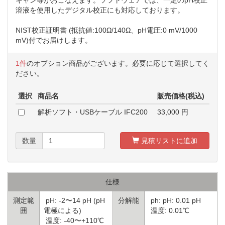
溶液を使用したデジタル校正にも対応しております。
NIST校正証明書 (抵抗値:100Ω/140Ω、pH電圧:0 mV/1000
mV)付でお届けします。
1件
のオプション商品がございます。必要に応じて選択してく
ださい。
選択
商品名
販売価格(税込)
解析ソフト・USBケーブル IFC200
33,000
円
数量
見積リストに追加
仕様
測定範
pH: -2〜14 pH (pH
分解能
ph: pH: 0.01 pH
囲
電極による)
温度: 0.01℃
温度: -40〜+110℃