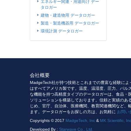
エネルギー関連・用途向け デー
タロガー
建物・建造物用 データロガー
製造・製造機器用 データロガー
環境計測 データロガー
会社概要
MadgeTech社が持つ技術とこれまでの豊富な経験に
はすべてアメリカ製です。温度、温湿度、圧力、パル
な機能を持つ高精度タイプのデータロガーは、食品・
ソリューションを構築しております。信頼と実績のあ
じめ、官庁、自治体、医療機関、教育関連機関など、
ます。データロガーをお探しの方は、お気軽に
お問い
Copyrights © 2017
MadgeTech, Inc
&
MK Scientific, In
Developed By :
Starwave Co., Ltd.