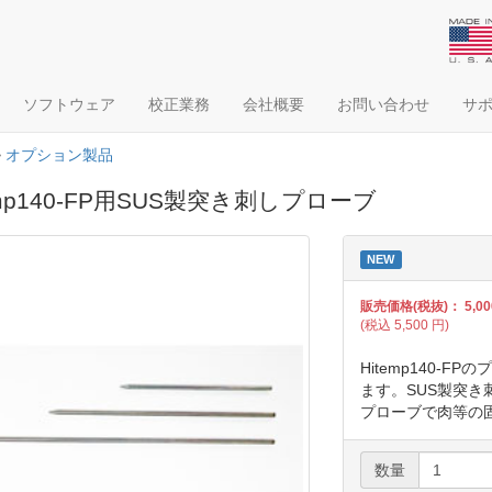
ソフトウェア
校正業務
会社概要
お問い合わせ
サ
>
オプション製品
emp140-FP用SUS製突き刺しプローブ
NEW
販売価格(税抜)：
5,00
(税込
5,500
円)
Hitemp140-
ます。SUS製突
プローブで肉等の
数量