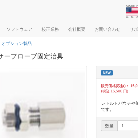
ソフトウェア
校正業務
会社概要
お問い合わせ
サ
>
オプション製品
サープローブ固定治具
NEW
販売価格(税抜)：
15,
(税込
16,500
円)
レトルトパウチや
です。
数量