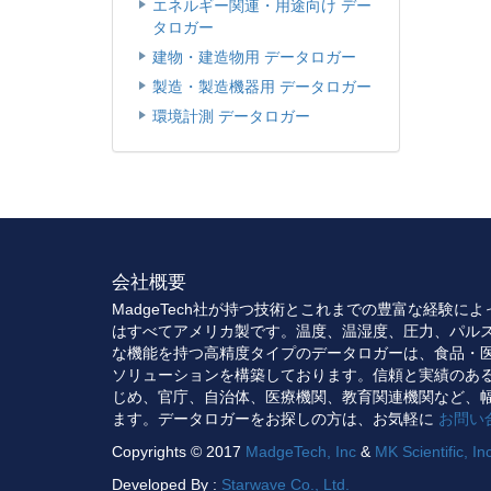
エネルギー関連・用途向け デー
タロガー
建物・建造物用 データロガー
製造・製造機器用 データロガー
環境計測 データロガー
会社概要
MadgeTech社が持つ技術とこれまでの豊富な経験に
はすべてアメリカ製です。温度、温湿度、圧力、パル
な機能を持つ高精度タイプのデータロガーは、食品・
ソリューションを構築しております。信頼と実績のあ
じめ、官庁、自治体、医療機関、教育関連機関など、
ます。データロガーをお探しの方は、お気軽に
お問い
Copyrights © 2017
MadgeTech, Inc
&
MK Scientific, In
Developed By :
Starwave Co., Ltd.